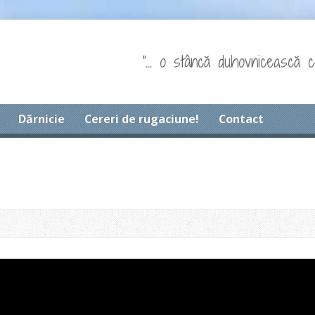
"… o stâncă duhovnicească c
Dărnicie
Cereri de rugaciune!
Contact