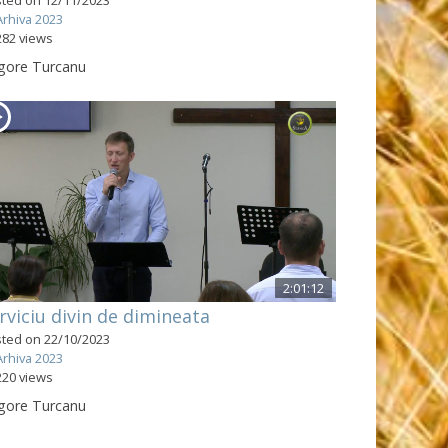
Arhiva 2023
282 views
gore Turcanu
2:01:12
rviciu divin de dimineata
ted on 22/10/2023
Arhiva 2023
220 views
gore Turcanu