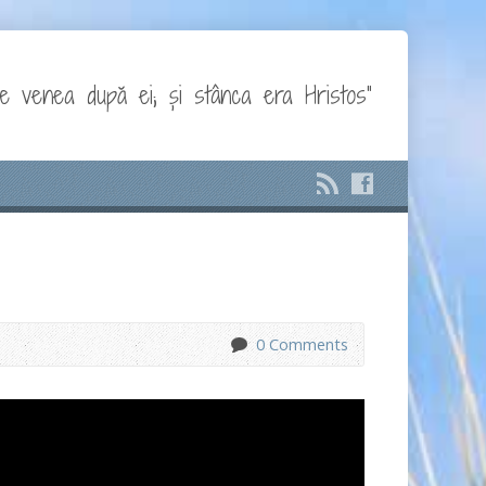
e venea după ei; și stânca era Hristos"
0 Comments