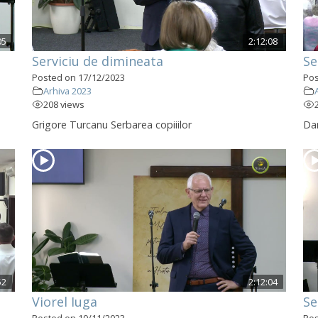
05
2:12:08
Serviciu de dimineata
Se
Posted on 17/12/2023
Pos
Arhiva 2023
208 views
Grigore Turcanu Serbarea copiiilor
Dan
52
2:12:04
Viorel Iuga
Se
Posted on 19/11/2023
Pos