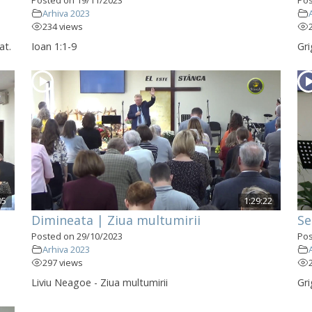
Arhiva 2023
234 views
at.
Ioan 1:1-9
Gri
05
1:29:22
Dimineata | Ziua multumirii
Se
Posted on 29/10/2023
Pos
Arhiva 2023
297 views
Liviu Neagoe - Ziua multumirii
Gri