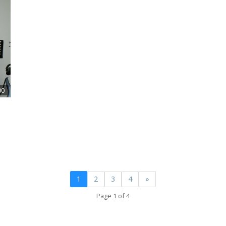
00
1
2
3
4
»
Page 1 of 4