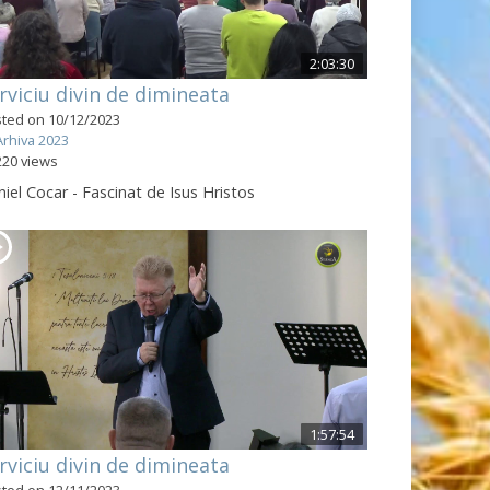
2:03:30
rviciu divin de dimineata
ted on 10/12/2023
Arhiva 2023
220 views
iel Cocar - Fascinat de Isus Hristos
1:57:54
rviciu divin de dimineata
ted on 12/11/2023