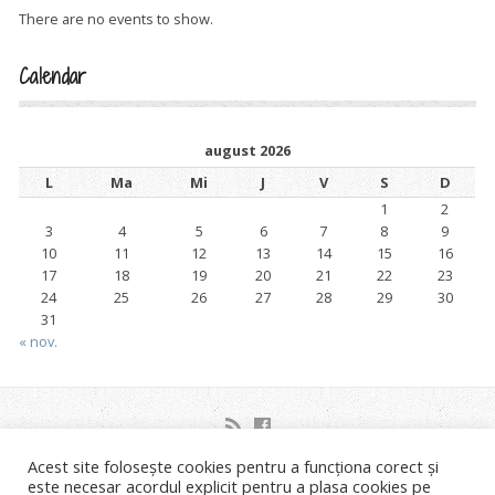
There are no events to show.
Calendar
august 2026
L
Ma
Mi
J
V
S
D
1
2
3
4
5
6
7
8
9
10
11
12
13
14
15
16
17
18
19
20
21
22
23
24
25
26
27
28
29
30
31
« nov.
Acest site folosește cookies pentru a funcționa corect și
Strada Orsova nr.2C Timisoara
este necesar acordul explicit pentru a plasa cookies pe