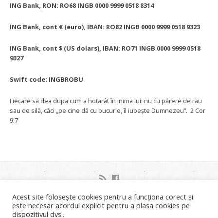
ING Bank,
RON:
RO68 INGB 0000 9999 0518 8314
ING Bank, cont € (euro), IBAN:
RO82 INGB 0000 9999 0518 9323
ING Bank, cont $ (US dolars), IBAN: RO71 INGB 0000 9999 0518
9327
Swift code: INGBROBU
Fiecare să dea după cum a hotărât în inima lui: nu cu părere de rău
sau de silă, căci „pe cine dă cu bucurie, îl iubeşte Dumnezeu”. 2 Cor
9:7
Acest site folosește cookies pentru a funcționa corect și
Strada Orsova nr.2C Timisoara
este necesar acordul explicit pentru a plasa cookies pe
Liviu Neagoe: 0721.453.035 Email: info@bisericastanca.ro
dispozitivul dvs..