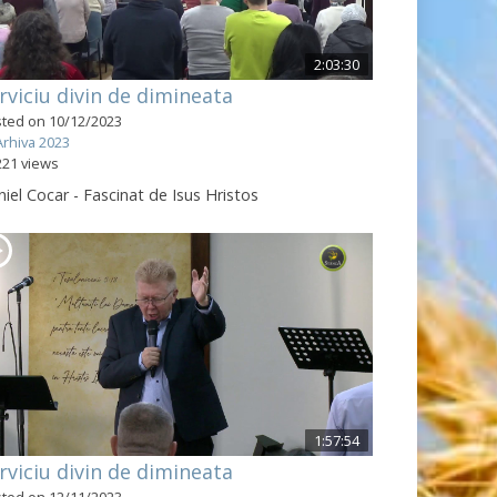
2:03:30
rviciu divin de dimineata
ted on 10/12/2023
Arhiva 2023
221 views
iel Cocar - Fascinat de Isus Hristos
1:57:54
rviciu divin de dimineata
ted on 12/11/2023