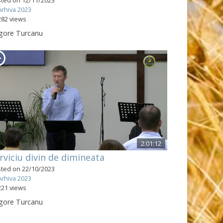
Arhiva 2023
282 views
gore Turcanu
2:01:12
rviciu divin de dimineata
ted on 22/10/2023
Arhiva 2023
221 views
gore Turcanu