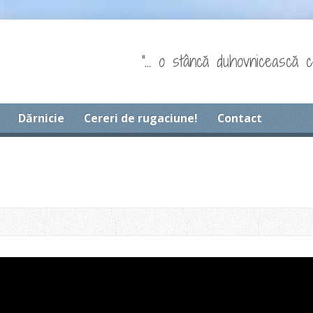
"… o stâncă duhovnicească c
Dărnicie
Cereri de rugaciune!
Contact