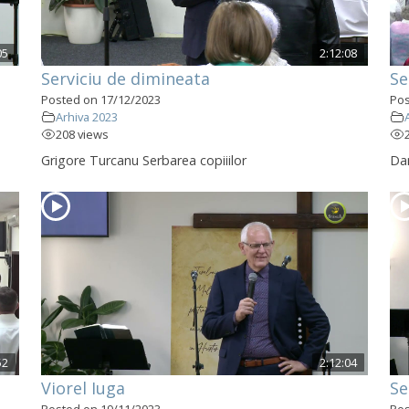
05
2:12:08
Serviciu de dimineata
Se
Posted on 17/12/2023
Pos
Arhiva 2023
208 views
Grigore Turcanu Serbarea copiiilor
Dan
52
2:12:04
Viorel Iuga
Se
Posted on 19/11/2023
Pos