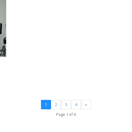
00
1
2
3
4
»
Page 1 of 4