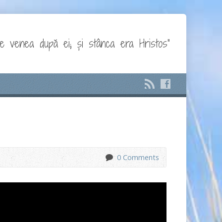
e venea după ei; și stânca era Hristos"
0 Comments