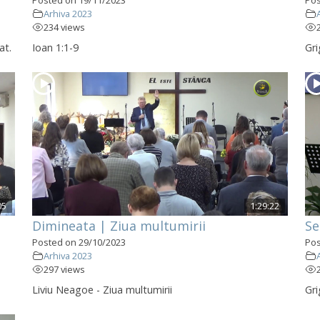
Arhiva 2023
234 views
at.
Ioan 1:1-9
Gri
05
1:29:22
Dimineata | Ziua multumirii
Se
Posted on 29/10/2023
Pos
Arhiva 2023
297 views
Liviu Neagoe - Ziua multumirii
Gri