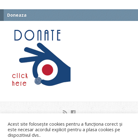
Doneaza
Acest site folosește cookies pentru a funcționa corect și
Strada Orsova nr.2C Timisoara
este necesar acordul explicit pentru a plasa cookies pe
Liviu Neagoe: 0721.453.035 Email: info@bisericastanca.ro
dispozitivul dvs..