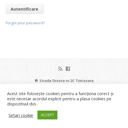
Forgot your password?
Strada Orsova nr.2C Timisoara
Liviu Neagoe: 0721.453.035 Email: info@bisericastanca.ro
Acest site folosește cookies pentru a funcționa corect și
Copyright © 2026 Biserica Stânca Timișoara.
este necesar acordul explicit pentru a plasa cookies pe
Implementare
IDEAL4U DNT srl
.
dispozitivul dvs..
Setari cookie
ACCEPT