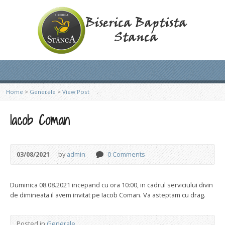
Home
>
Generale
>
View Post
Iacob Coman
03/08/2021
by
admin
0 Comments
Duminica 08.08.2021 incepand cu ora 10:00, in cadrul serviciului divin
de dimineata il avem invitat pe Iacob Coman. Va asteptam cu drag.
Posted in
Generale