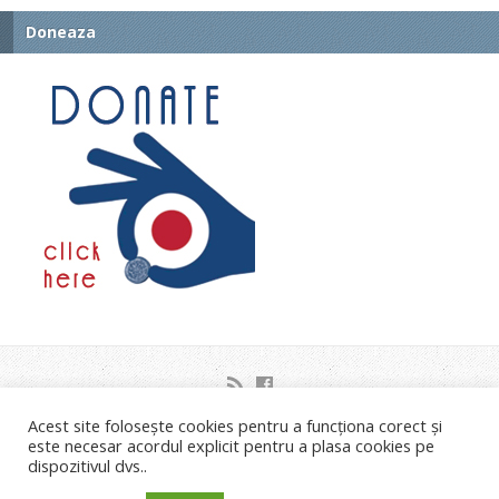
Doneaza
Acest site folosește cookies pentru a funcționa corect și
Strada Orsova nr.2C Timisoara
este necesar acordul explicit pentru a plasa cookies pe
Liviu Neagoe: 0721.453.035 Email: info@bisericastanca.ro
dispozitivul dvs..
Copyright © 2026 Biserica Stânca Timișoara.