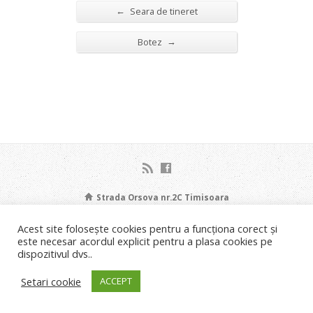
←
Seara de tineret
→
Botez
Strada Orsova nr.2C Timisoara
Liviu Neagoe: 0721.453.035 Email: info@bisericastanca.ro
Acest site folosește cookies pentru a funcționa corect și
Copyright © 2026 Biserica Stânca Timișoara.
este necesar acordul explicit pentru a plasa cookies pe
Implementare
IDEAL4U DNT srl
.
dispozitivul dvs..
Setari cookie
ACCEPT