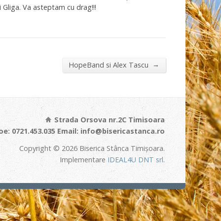
i Gliga. Va asteptam cu drag!!!
→
HopeBand si Alex Tascu
Strada Orsova nr.2C Timisoara
e: 0721.453.035 Email: info@bisericastanca.ro
Copyright © 2026 Biserica Stânca Timișoara.
Implementare
IDEAL4U DNT srl
.