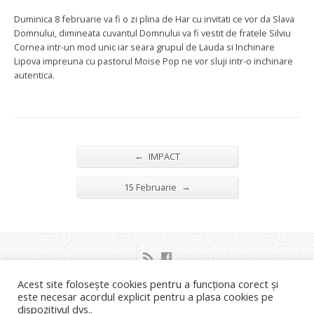
Duminica 8 februarie va fi o zi plina de Har cu invitati ce vor da Slava
Domnului, dimineata cuvantul Domnului va fi vestit de fratele Silviu
Cornea intr-un mod unic iar seara grupul de Lauda si Inchinare
Lipova impreuna cu pastorul Moise Pop ne vor sluji intr-o inchinare
autentica.
←
IMPACT
→
15 Februarie
Acest site folosește cookies pentru a funcționa corect și
Strada Orsova nr.2C Timisoara
este necesar acordul explicit pentru a plasa cookies pe
Liviu Neagoe: 0721.453.035 Email: info@bisericastanca.ro
dispozitivul dvs..