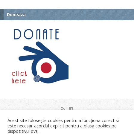
Doneaza
Acest site folosește cookies pentru a funcționa corect și
Strada Orsova nr.2C Timisoara
este necesar acordul explicit pentru a plasa cookies pe
Liviu Neagoe: 0721.453.035 Email: info@bisericastanca.ro
dispozitivul dvs..