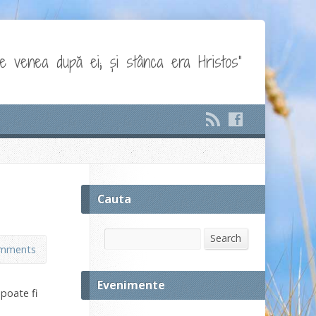
e venea după ei; și stânca era Hristos"
Cauta
Search
Search
mments
Evenimente
 poate fi