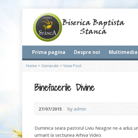
Prima pagina
Despre noi
Multimedia
Home
>
Generale
>
View Post
Binefacerile Divine
27/07/2015
by
admin
Duminica seara pastorul Liviu Neagoe ne-a adus un m
urmarit la sectiunea Arhiva Video.