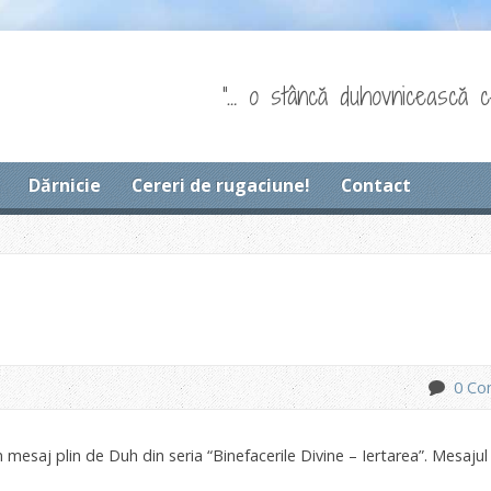
"… o stâncă duhovnicească c
Dărnicie
Cereri de rugaciune!
Contact
0 Co
esaj plin de Duh din seria “Binefacerile Divine – Iertarea”. Mesajul