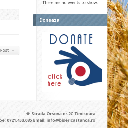
There are no events to show.
Doneaza
→
 Post
Strada Orsova nr.2C Timisoara
e: 0721.453.035 Email: info@bisericastanca.ro