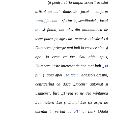
Şi pentru că la timpul scrierii acestui
articol au mai rămas de jucat – conform
www.fifa.com
– sferturile, semifinalele, locul
trei şi finala, am ales din multitudinea de
texte patru pasaje care reunesc adevărul că
Dumnezeu priveşte mai întîi la ceea ce sînt, şi
apoi la ceea ce fac. Sau altfel spus,
Dumnezeu este interesat de tine mai întîi „
să
fii
”, şi abia apoi „
să faci
”. Adeseori greşim,
considerînd că dacă „facem” automat şi
„sîntem”. Însă El vrea să ne dea mîntuirea
Lui, natura Lui şi Duhul Lui (şi astfel ne
aşezăm în verbul „a
FI
” ai Lui). Odată