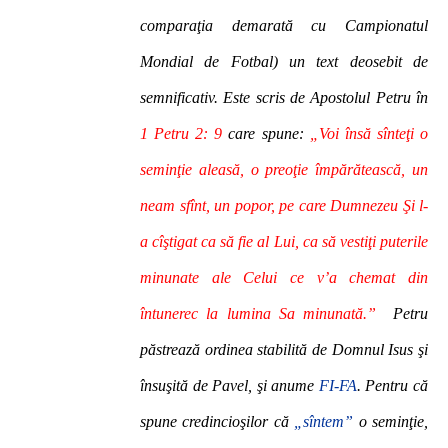
comparaţia demarată cu Campionatul
Mondial de Fotbal) un text deosebit de
semnificativ. Este scris de Apostolul Petru în
1 Petru 2: 9
care spune:
„Voi însă sînteţi o
seminţie aleasă, o preoţie împărătească, un
neam sfînt, un popor, pe care Dumnezeu Şi l-
a cîştigat ca să fie al Lui, ca să vestiţi puterile
minunate ale Celui ce v’a chemat din
întunerec la lumina Sa minunată.”
Petru
păstrează ordinea stabilită de Domnul Isus şi
însuşită de Pavel, şi anume
FI-FA
. Pentru că
spune credincioşilor că
„sîntem”
o seminţie,