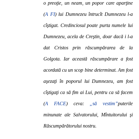
o preoţie, un neam, un popor care aparţine
(
A FI
) lui Dumnezeu întrucît Dumnezeu l-a
cîştigat. Credinciosul poate purta numele lui
Dumnezeu, acela de Creştin, doar dacă i l-a
dat Cristos prin răscumpărarea de la
Golgota. Iar această răscumpărare a fost
acordată cu un scop bine determinat. Am fost
aşezaţi în poporul lui Dumnezeu, am fost
cîştigaţi ca să fim ai Lui, pentru ca să facem
(
A FACE
) ceva:
„să vestim”
puterile
minunate ale Salvatorului, Mîntuitorului şi
Răscumpărătorului nostru.