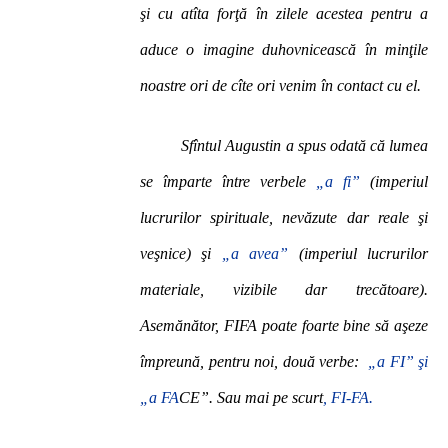
şi cu atîta forţă în zilele acestea pentru a
aduce o imagine duhovnicească în minţile
noastre ori de cîte ori venim în contact cu el.
Sfîntul Augustin a spus odată că lumea
se împarte între verbele
„a fi”
(imperiul
lucrurilor spirituale, nevăzute dar reale şi
veşnice) şi
„a avea”
(imperiul lucrurilor
materiale, vizibile dar trecătoare).
Asemănător, FIFA poate foarte bine să aşeze
împreună, pentru noi, două verbe:
„a FI” şi
„a FA
CE”. Sau mai pe scurt
, FI-FA.