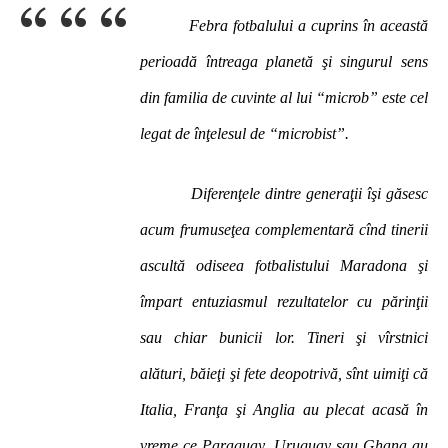
Febra fotbalului a cuprins în această
perioadă întreaga planetă şi singurul sens
din familia de cuvinte al lui “microb” este cel
legat de înţelesul de “microbist”.
Diferenţele dintre generaţii îşi găsesc
acum frumuseţea complementară cînd tinerii
ascultă odiseea fotbalistului Maradona şi
împart entuziasmul rezultatelor cu părinţii
sau chiar bunicii lor. Tineri şi vîrstnici
alături, băieţi şi fete deopotrivă, sînt uimiţi că
Italia, Franţa şi Anglia au plecat acasă în
vreme ce Paraguay, Uruguay sau Ghana au