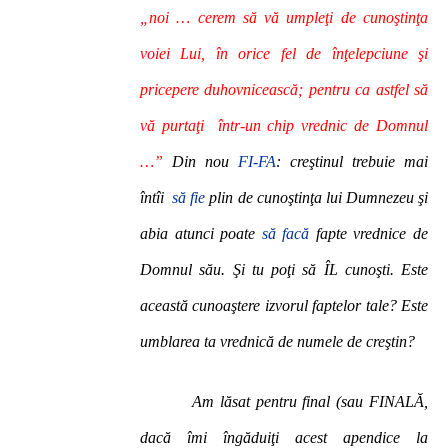
„noi … cerem să vă umpleţi de cunoştinţa
voiei Lui, în orice fel de înţelepciune şi
pricepere duhovnicească; pentru ca astfel să
vă purtaţi într-un chip vrednic de Domnul
…”
Din nou
FI-FA
: creştinul trebuie mai
întîi
să fie
plin de cunoştinţa lui Dumnezeu şi
abia atunci poate
să facă
fapte vrednice de
Domnul său. Şi tu poţi să ÎL cunoşti. Este
această cunoaştere izvorul faptelor tale? Este
umblarea ta vrednică de numele de creştin?
Am lăsat pentru final (sau FINALĂ,
dacă îmi îngăduiţi acest apendice la