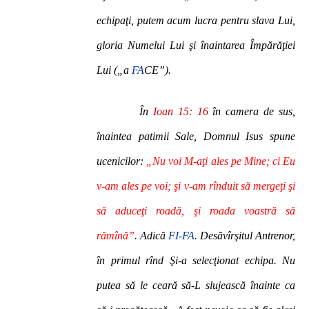
echipaţi, putem acum lucra pentru slava Lui,
gloria Numelui Lui şi înaintarea Împărăţiei
Lui („a
FA
CE”).
În
Ioan 15: 16
în camera de sus,
înaintea patimii Sale, Domnul Isus spune
ucenicilor:
„Nu voi M-aţi ales pe Mine; ci Eu
v-am ales pe voi; şi v-am rînduit să mergeţi şi
să aduceţi roadă, şi roada voastră să
rămînă”
. Adică
FI-FA
. Desăvîrşitul Antrenor,
în primul rînd Şi-a selecţionat echipa. Nu
putea să le ceară să-L slujească înainte ca