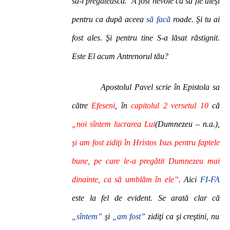
să-i pregătească. A fost nevoie ca să fie aleşi
pentru ca după aceea
să facă
roade. Şi tu ai
fost ales. Şi pentru tine S-a lăsat răstignit.
Este El acum Antrenorul tău?
Apostolul Pavel scrie în Epistola sa
către
Efeseni
, în
capitolul 2 versetul 10
că
„noi sîntem lucrarea Lui
(Dumnezeu – n.a.),
şi am fost zidiţi în Hristos Isus pentru faptele
bune, pe care le-a pregătit Dumnezeu mai
dinainte, ca să umblăm în ele”
. Aici
FI-FA
este la fel de evident. Se arată clar că
„sîntem”
şi
„am fost”
zidiţi ca şi creştini, nu