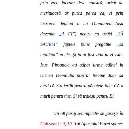
prin vreo lucrare de-a noastră, oricît de
merituoasă ar putea părea ea, ci prin
lucrarea deplină a lui Dumnezeu (aşa
devenim „
A FI
”) pentru ca astfel
„SĂ
FACEM”
faptele bune pregătite
„să
umblăm”
în ele. Şi tu ai fost zidit în Hristos
Isus. Piroanele au săpat urme adînci în
carnea Domnului nostru; trebuie doar să
crezi că S-a jertfit pentru păcatele tale. Că a
murit pentru tine. Şi să trăieşti pentru El.
Un alt pasaj semnificativ se găseşte în
Coloseni 1: 9, 10
. Tot Apostolul Pavel spune: